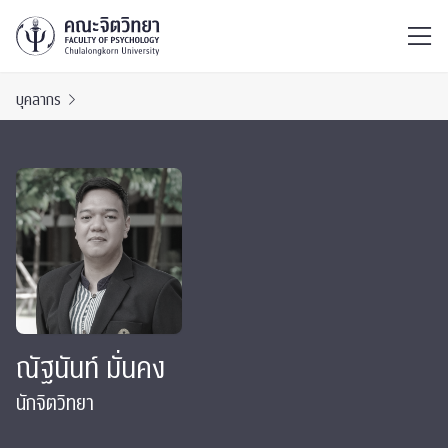
ไทย
EN
/
บุคลากร
ณัฐนันท์ มั่นคง
นักจิตวิทยา