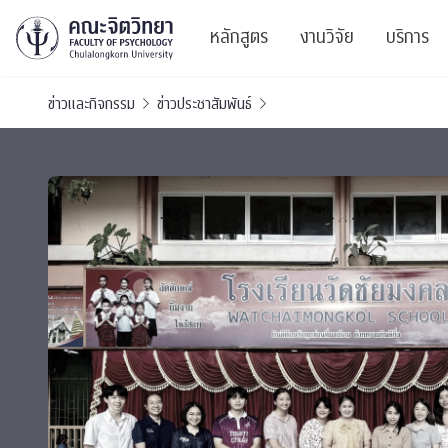
หลักสูตร
งานวิจัย
บริการ
ข่าวและกิจกรรม
ข่าวประชาสัมพันธ์
ศูนย์และกลุ่มวิจั
สาระ
ทรัพยากรและสิ่ง
บริ
ปริญญาบัณฑิต
ผลงานตีพิมพ์
PSY
หลักสูตรปริญญาตรี
งานประชุมวิชาก
ศูนย
งานประชุมวิชากา
ศูนย
TICP 2023
Life
นิสิตปัจจุบัน
SSBW Activitie
CU 