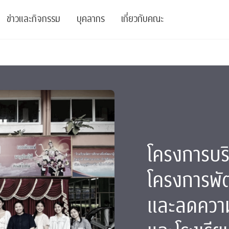
ข่าวและกิจกรรม
บุคลากร
เกี่ยวกับคณะ
ย
ความรู้
ข่าวทั้งหมด
คณาจารย์
พันธกิจ
สนับสนุน
การวิชาการ
ข่าวประชาสัมพันธ์
เจ้าหน้าที่
สมาคมนิสิตเก่า
บัณฑิตศึกษา
 Stats Clinic
เสวนาและบรรยายพิเศษ
นักวิจัยหลังปริญญาเอก
เชิดชูศิษย์เก่า
หลักสูตรปริญญาโทและ
ปริญญาเอก
าร
์สุขภาวะทางจิต
โครงการอบรม
ผู้บริหาร
บริจาค
โครงการบริ
รระดับนานาชาติ
์จิตวิทยาเพื่อประสิทธิภาพองค์กร
ตำแหน่งงาน
รายงานประจำปี
โครงการพั
 Di
ติดต่อเรา
และลดความ
s
Radio
Intranet