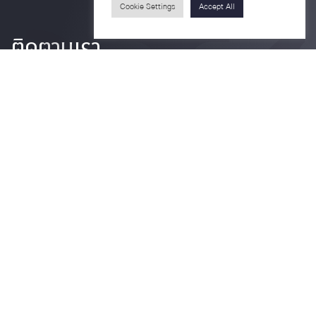
Cookie Settings
Accept All
ติดตามเรา
รายละเอียดเพิ่มเติมเกี่ยวกับคณะ ติดตามข่าวสารคณะ
Phone
0-2218-1185
Email
psy@chula.ac.th
Facebook
Psychology CU
LinkedIn
Faculty of Psychology
Youtube
Psy Talk by Faculty of Psychology Chula