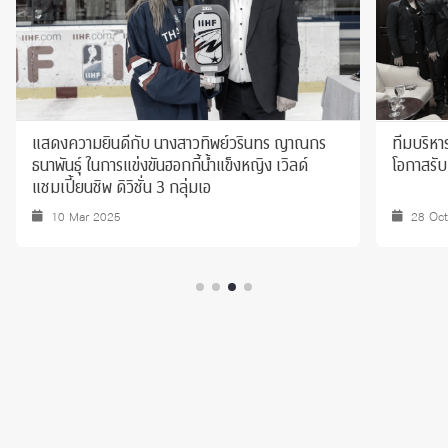
แสดงความยินดีกับ นางสาวทิพย์วรินทร ญาณกร
ทีมบริหา
ธนาพันธุ์ ในการแข่งขันฮอกกี้น้ำแข็งหญิง เวิลด์
โอกาสรับ
แชมเปี้ยนชิพ ดิวิชั่น 3 กลุ่มเอ
10 Mar 2025
28 Oc