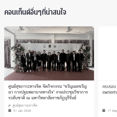
คอนเท็นต์อื่นๆที่น่าสนใจ
ครบรอบ 
ศูนย์สุขภาวะทางจิต จัดกิจกรรม "ขวัญเอยขวัญ
แพทยศาส
มา การปฐมพยาบาลทางใจ" งานประชุมวิชาการ
ระดับชาติ ณ มหาวิทยาลัยราชภัฏบุรีรัมย์
ศูนย์สุขภาวะทางจิต
31 Jan 2026
17 Ma