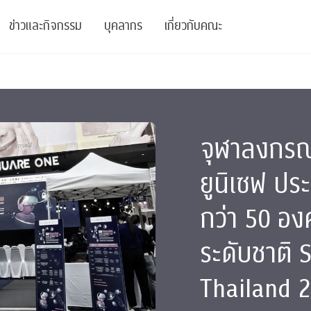
ข่าวและกิจกรรม
บุคลากร
เกี่ยวกับคณะ
ย
ความรู้
ข่าวทั้งหมด
คณาจารย์
พันธกิจ
สนับสนุน
การวิชาการ
ข่าวประชาสัมพันธ์
เจ้าหน้าที่
สมาคมนิสิตเก่า
จุฬาลงกรณ
บัณฑิตศึกษา
 Stats Clinic
เสวนาและบรรยายพิเศษ
นักวิจัยหลังปริญญาเอก
เชิดชูศิษย์เก่า
หลักสูตรปริญญาโทและ
ยูนิเซฟ ปร
ปริญญาเอก
าร
์สุขภาวะทางจิต
โครงการอบรม
ผู้บริหาร
บริจาค
กว่า 50 อง
รระดับนานาชาติ
์จิตวิทยาเพื่อประสิทธิภาพองค์กร
ตำแหน่งงาน
รายงานประจำปี
ระดับชาติ 
 Di
ติดต่อเรา
Thailand 2
s
Radio
Intranet