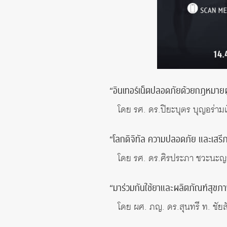
“อินเทอร์เน็ตปลอดภัยด้วยกฎหมายผู
โดย รศ. ดร.ปิยะบุตร บุญอร่าม
“โลกดิจิทัล ความปลอดภัย และเส
โดย รศ. ดร.ศิรประภา ชวะนะ
“มาร่วมกันใช้ยาและผลิตภัณฑ์สุขภา
โดย ผศ. ภญ. ดร.สุนทรี ท. ชัย