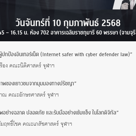
้ปกป้องอินเทอร์เน็ต (Internet safer with cyber defender law)”
เรือง คณะนิติศาสตร์ จุฬาฯ
รีภาพของเยาวชนจากมุมมองทางปรัชญา”
ญาณ คณะอักษรศาสตร์ จุฬาฯ
พอย่างฉลาด ปลอดภัย และรับมืออย่างเข้มแข็ง ในโลกดิจิทัล”
สัมฤทธิ์โชค คณะเภสัชศาสตร์ จุฬาฯ