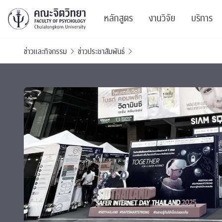
หลักสูตร
งานวิจัย
บริการ
ข่าวและกิจกรรม
ข่าวประชาสัมพันธ์
ศูนย์และกลุ่มวิจั
สาระ
ทรัพยากรและสิ่ง
บริ
ปริญญาบัณฑิต
ผลงานตีพิมพ์
PSY
หลักสูตรปริญญาตรี
งานประชุมวิชาก
ศูนย
งานประชุมวิชากา
ศูนย
TICP 2023
Life
นิสิตปัจจุบัน
SSBW Activitie
CU 