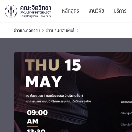
หลักสูตร
งานวิจัย
บริการ
ข่าวและกิจกรรม
ข่าวประชาสัมพันธ์
ศูนย์และกลุ่มวิจั
สาระ
ทรัพยากรและสิ่ง
บริ
ปริญญาบัณฑิต
ผลงานตีพิมพ์
PSY
หลักสูตรปริญญาตรี
งานประชุมวิชาก
ศูนย
งานประชุมวิชากา
ศูนย
TICP 2023
Life
นิสิตปัจจุบัน
SSBW Activitie
CU 