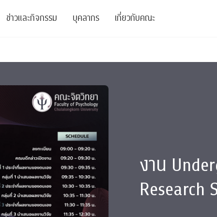
ข่าวและกิจกรรม
บุคลากร
เกี่ยวกับคณะ
ย
ความรู้
ข่าวทั้งหมด
คณาจารย์
พันธกิจ
สนับสนุน
การวิชาการ
ข่าวประชาสัมพันธ์
เจ้าหน้าที่
สมาคมนิสิตเก่า
บัณฑิตศึกษา
 Stats Clinic
เสวนาและบรรยายพิเศษ
นักวิจัยหลังปริญญาเอก
เชิดชูศิษย์เก่า
หลักสูตรปริญญาโทและ
ปริญญาเอก
าร
์สุขภาวะทางจิต
โครงการอบรม
ผู้บริหาร
บริจาค
งาน Under
รระดับนานาชาติ
์จิตวิทยาเพื่อประสิทธิภาพองค์กร
ตำแหน่งงาน
รายงานประจำปี
Research 
 Di
ติดต่อเรา
s
Radio
Intranet