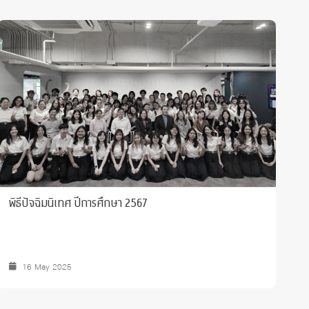
พิธีปัจฉิมนิเทศ ปีการศึกษา 2567
โ
16 May 2025