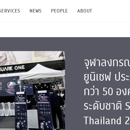
SERVICES
NEWS
PEOPLE
ABOUT
enters and Groups
Feature Articles
All News
Faculty
Our Mission
 Facilities
Academic Service
Events & Announcement
Staffs
Alumni
จุฬาลงกรณ
Graduate
ublications
PSY Stats Clinic
Lectures & Talks
Post-docs
เชิดชูศิษย์เก่า
Master's and PhD
ยูนิเซฟ ปร
e
Wellness Center
Workshops
Management
Giving
กว่า 50 อง
nal Conference & Symposium
Psychological Center for Effective Organization
Jobs
Annual Reports
ระดับชาติ 
Life Di
Contact Us
Thailand 2
ties
CU Radio
Intranet