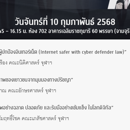
้ปกป้องอินเทอร์เน็ต (Internet safer with cyber defender law)”
เรือง คณะนิติศาสตร์ จุฬาฯ
รีภาพของเยาวชนจากมุมมองทางปรัชญา”
ญาณ คณะอักษรศาสตร์ จุฬาฯ
พอย่างฉลาด ปลอดภัย และรับมืออย่างเข้มแข็ง ในโลกดิจิทัล”
สัมฤทธิ์โชค คณะเภสัชศาสตร์ จุฬาฯ