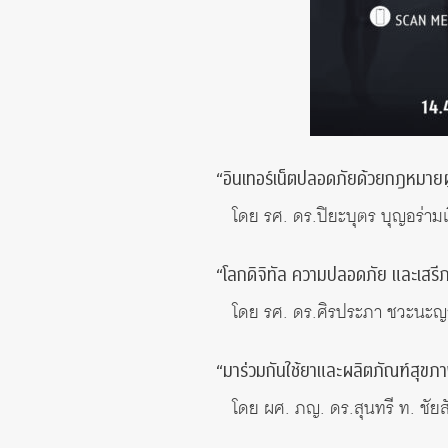
“อินเทอร์เน็ตปลอดภัยด้วยกฎหมายผู
โดย รศ. ดร.ปิยะบุตร บุญอร่าม
“โลกดิจิทัล ความปลอดภัย และเส
โดย รศ. ดร.ศิรประภา ชวะนะ
“มาร่วมกันใช้ยาและผลิตภัณฑ์สุขภา
โดย ผศ. ภญ. ดร.สุนทรี ท. ชัย