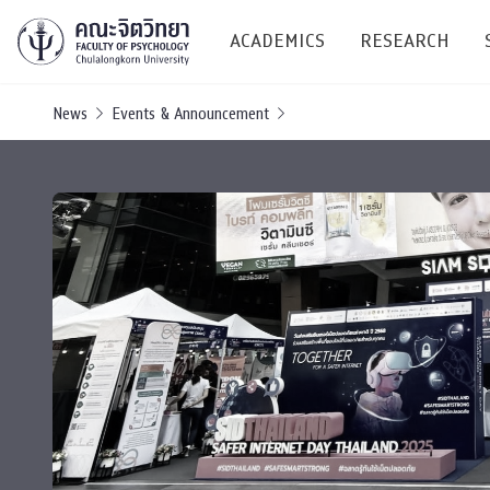
ACADEMICS
RESEARCH
News
Events & Announcement
Research C
Resources &
Undergraduate
Research P
Bachelor of Science
(B.Sc.)
Conferenc
Internatio
TICP 2023
Current Students
SSBW Activi