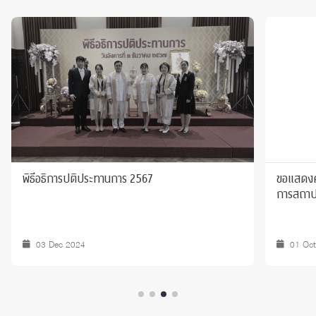
พิธีอธิการปติประทานการ 2567
ขอแสดงคว
การสถาป
03 Dec 2024
01 Oc