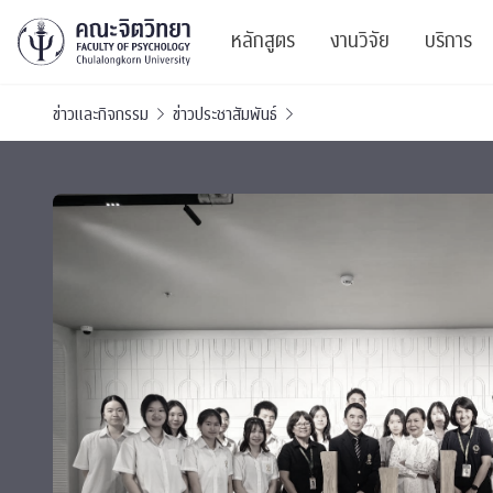
หลักสูตร
งานวิจัย
บริการ
ข่าวและกิจกรรม
ข่าวประชาสัมพันธ์
ศูนย์และกลุ่มวิจั
สาระ
ทรัพยากรและสิ่ง
บริ
ปริญญาบัณฑิต
ผลงานตีพิมพ์
PSY
หลักสูตรปริญญาตรี
งานประชุมวิชาก
ศูนย
งานประชุมวิชากา
ศูนย
TICP 2023
Life
นิสิตปัจจุบัน
SSBW Activitie
CU 