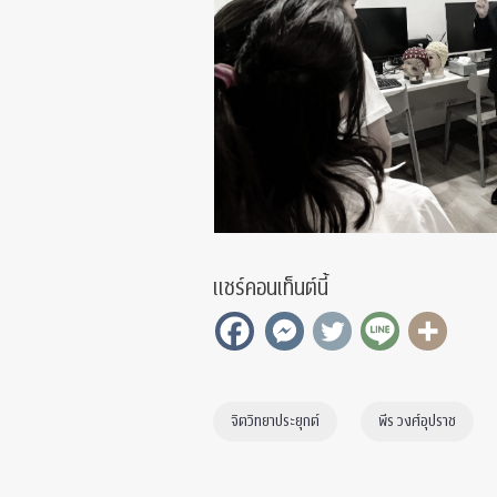
แชร์คอนเท็นต์นี้
จิตวิทยาประยุกต์
พีร วงศ์อุปราช