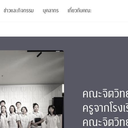
ข่าวและกิจกรรม
บุคลากร
เกี่ยวกับคณะ
ย
ความรู้
ข่าวทั้งหมด
คณาจารย์
พันธกิจ
สนับสนุน
การวิชาการ
ข่าวประชาสัมพันธ์
เจ้าหน้าที่
สมาคมนิสิตเก่า
บัณฑิตศึกษา
 Stats Clinic
เสวนาและบรรยายพิเศษ
นักวิจัยหลังปริญญาเอก
เชิดชูศิษย์เก่า
หลักสูตรปริญญาโทและ
ปริญญาเอก
าร
์สุขภาวะทางจิต
โครงการอบรม
ผู้บริหาร
บริจาค
คณะจิตวิท
รระดับนานาชาติ
์จิตวิทยาเพื่อประสิทธิภาพองค์กร
ตำแหน่งงาน
รายงานประจำปี
ครูจากโรงเร
 Di
ติดต่อเรา
คณะจิตวิท
s
Radio
Intranet