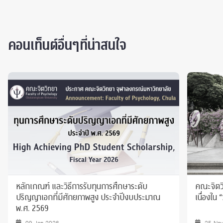
คอนเท็นต์อื่นๆที่น่าสนใจ
หลักเกณฑ์ และวิธีการรับทุนการศึกษาระดับ
คณะจิตว
ปริญญาเอกที่มีศักยภาพสูง ประจําปีงบประมาณ
เนื่องใน
พ.ศ. 2569