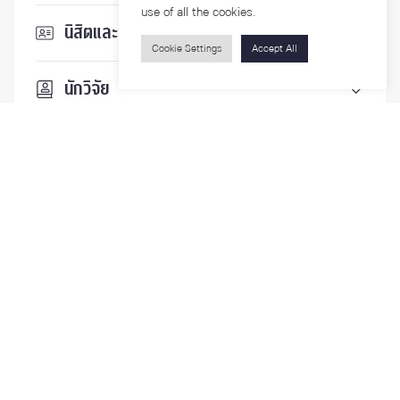
use of all the cookies.
นิสิตและบุคลากร
Cookie Settings
Accept All
นักวิจัย
บุคคลทั่วไป
ติดตามเรา
รายละเอียดเพิ่มเติมเกี่ยวกับคณะ ติดตามข่าวสารคณะ
Phone
0-2218-1185