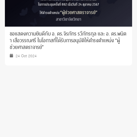
ขอแสดงความยินดีกับ อ. ดร.จิรภัทร รวีภัทรกุล และ อ. ดร.พนิต
า เสือวรรณศรี ในโอกาสที่ได้รับการอนุมัติให้ดำรงตำแหน่ง “ผู้
ช่วยศาสตราจารย์”
24 Oct 2024