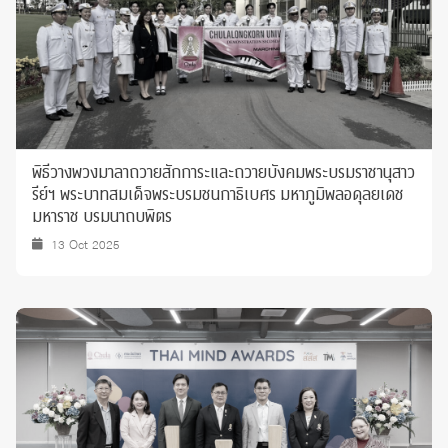
พิธีวางพวงมาลาถวายสักการะและถวายบังคมพระบรมราชานุสาว
รีย์ฯ พระบาทสมเด็จพระบรมชนกาธิเบศร มหาภูมิพลอดุลยเดช
มหาราช บรมนาถบพิตร
13 Oct 2025