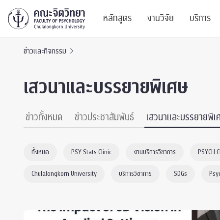
หลักสูตร
งานวิจัย
บริการ
ข่าวและกิจกรรม
ศูนย์และกลุ่มวิจั
สาระ
เสวนาและบรรยายพิเศษ
ทรัพยากรและสิ่ง
บริ
ปริญญาบัณฑิต
ผลงานตีพิมพ์
PSY
ข่าวทั้งหมด
ข่าวประชาสัมพันธ์
เสวนาและบรรยายพิเ
หลักสูตรปริญญาตรี
งานประชุมวิชาก
ศูนย
ทั้งหมด
PSY Stats Clinic
งานบริการวิชาการ
PSYCH 
งานประชุมวิชากา
ศูนย
Chulalongkorn University
บริการวิชาการ
SDGs
Psy
TICP 2023
Life
นิสิตปัจจุบัน
SSBW Activitie
CU 