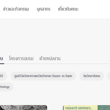
ข่าวและกิจกรรม
บุคลากร
เกี่ยวกับคณะ
ย
ความรู้
ข่าวทั้งหมด
คณาจารย์
พันธกิจ
สนับสนุน
การวิชาการ
ข่าวประชาสัมพันธ์
เจ้าหน้าที่
สมาคมนิสิตเก่า
บัณฑิตศึกษา
 Stats Clinic
เสวนาและบรรยายพิเศษ
นักวิจัยหลังปริญญาเอก
เชิดชูศิษย์เก่า
ศษ
โครงการอบรม
ตำแหน่งงาน
หลักสูตรปริญญาโทและ
ปริญญาเอก
าร
์สุขภาวะทางจิต
โครงการอบรม
ผู้บริหาร
บริจาค
CEO
ศูนย์วิจัยวิทยาศาสตร์จิตวิทยาตะวันออก-ตะวันตก
จิตวิทยาสังคม
รระดับนานาชาติ
์จิตวิทยาเพื่อประสิทธิภาพองค์กร
ตำแหน่งงาน
รายงานประจำปี
chology
 Di
ติดต่อเรา
s
Radio
Intranet