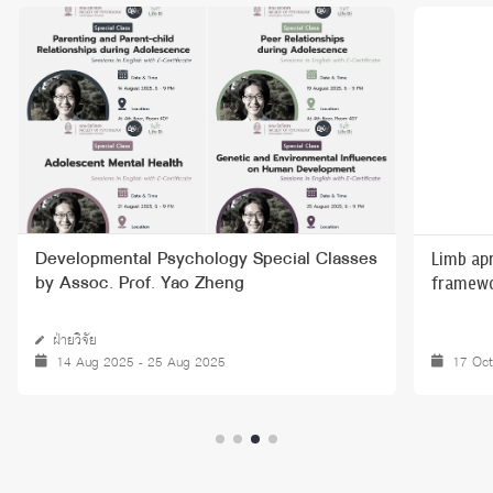
Limb apr
Developmental Psychology Special Classes
framewo
by Assoc. Prof. Yao Zheng
ฝ่ายวิจัย
14 Aug 2025 - 25 Aug 2025
17 Oc