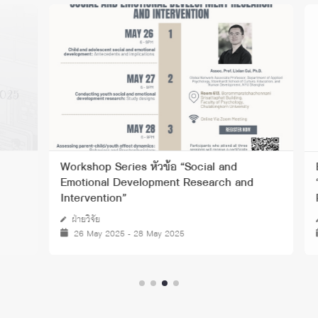
Workshop Series หัวข้อ “Social and
East-We
Emotional Development Research and
“Cross-
Intervention”
Psychol
ฝ่ายวิจัย
East-We
26 May 2025 - 28 May 2025
09 De