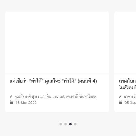
แค่เชื่อว่า “ทำได้” คุณก็จะ “ทำได้” (ตอนที่ 4)
เพศกับก
ในสังคม
คุณพัลพงศ์ สุวรรณวาทิน และ ผศ. ดร.เรวดี วัฒฑกโกศล
อาจารย์ 
16 Mar 2022
05 Se