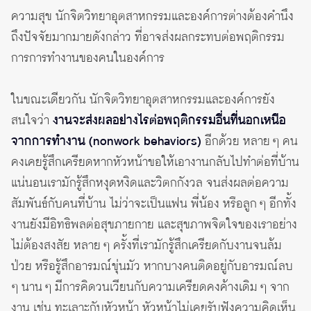
ความสุข นักจิตวิทยาอุตสาหกรรมและองค์การต่างต้องคำนึง
ถึงปัจจัยมากมายดังกล่าว ที่อาจส่งผลกระทบต่อพฤติกรรม
การการทำงานของคนในองค์การ
ในขณะเดียวกัน นักจิตวิทยาอุตสาหกรรมและองค์การยัง
สนใจว่า
งานจะส่งผลอย่างไรต่อพฤติกรรมอื่นที่นอกเหนือ
จากการทำงาน (nonwork behaviors)
อีกด้วย หลาย ๆ คน
คงเคยรู้สึกเครียดหากหัวหน้าขอให้เอางานกลับไปทำต่อที่บ้าน
แน่นอนเรามักรู้สึกหงุดหงิดและวิตกกังวล จนส่งผลต่อความ
สัมพันธ์กับคนที่บ้าน ไม่ว่าจะเป็นแฟน พี่น้อง หรือลูก ๆ อีกทั้ง
งานยังมีอิทธิพลต่อสุขภายกาย และสุขภาพจิตใจของเราอย่าง
ไม่ต้องสงสัย หลาย ๆ ครั้งที่เรามักรู้สึกเครียดกับงานจนล้ม
ป่วย หรือรู้สึกอารมณ์ขุ่นมัว หากบางคนติดอยู่กับอารมณ์ลบ
ๆ นาน ๆ มีการคิดวนเวียนกับความเครียดคงค้างเดิม ๆ จาก
งาน เช่น ทะเลาะกับหัวหน้า หัวหน้าไม่เคยรับฟังความคิดเห็น