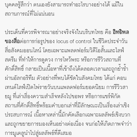
บุคคลรู้สึกว่า ตนเองยังสามารถทำอะไรบางอย่างได้ แม้ใน
สถานการณ์ที่ไม่แน่นอน
ประเด็นที่ควรพิจารณาอย่างจริงจังในบริบทไทย คือ
อิทธิพล
ของสื่อ
ต่อการก่อรูปของ locus of control ในชีวิตประจำวัน
สื่อสังคมออนไลน์ โดยเฉพาะแพลตฟอร์มวิดีโอสั้นและไลฟ์
สตรีม ที่ทำให้การดูดวง การไหว้พระ หรือการรีวิวสถานที่
ศักดิ์สิทธิ์ กลายเป็นเนื้อหาที่เข้าถึงได้ตลอดเวลาและถูกย้ำซ้ำ
ผ่านอัลกอริทึม ตัวอย่างที่พบได้ชัดในสังคมไทย ได้แก่ คอน
เทนต์ไลฟ์เปิดไพ่รายวันบนแพลตฟอร์มยอดนิยม การรีวิวสา
ยมู ที่เล่าเรื่องความสำเร็จหลังไปขอพร หรือการแชร์พิกัด
สถานที่ศักดิ์สิทธิ์พร้อมคำบอกเล่าที่มีลักษณะเป็นเรื่องเล่าเชิง
ประสบการณ์ เนื้อหาเหล่านี้มักคัดเลือกเฉพาะผลลัพธ์เชิงบวก
และถูกขยายการมองเห็นอย่างต่อเนื่อง จนก่อให้เกิดภาพจำว่า
การมูเตลูนำไปสู่ผลลัพธ์ที่ดีเสมอ