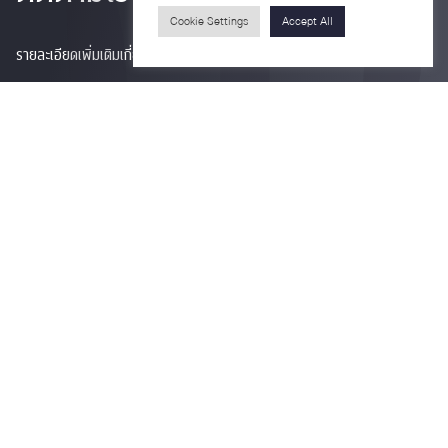
Cookie Settings
Accept All
รายละเอียดเพิ่มเติมเกี่ยวกับคณะ ติดตามข่าวสารคณะ
Phone
0-2218-1185
Email
psy@chula.ac.th
Facebook
Psychology CU
LinkedIn
Faculty of Psychology
Youtube
Psy Talk by Faculty of Psychology Chula
อาคารบรมราชชนนีศรีศตพรรษ ชั้น 7