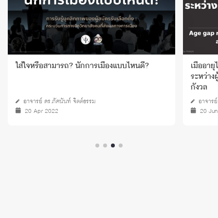
ใส่ใจหรือสามารถ? นักการเมืองแบบไหนดี?
เมื่ออาย
ระหว่างผ
กังวล
อาจารย์ ดร.ภัคนันท์ จิตต์ธรรม
อาจารย์
20 Apr 2022
20 Ju