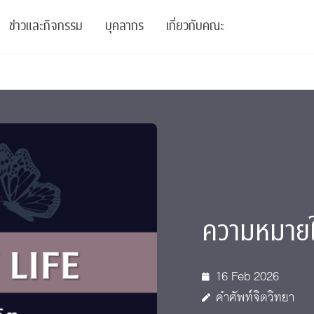
ข่าวและกิจกรรม
บุคลากร
เกี่ยวกับคณะ
ย
ความรู้
ข่าวทั้งหมด
คณาจารย์
พันธกิจ
สนับสนุน
การวิชาการ
ข่าวประชาสัมพันธ์
เจ้าหน้าที่
สมาคมนิสิตเก่า
บัณฑิตศึกษา
 Stats Clinic
เสวนาและบรรยายพิเศษ
นักวิจัยหลังปริญญาเอก
เชิดชูศิษย์เก่า
หลักสูตรปริญญาโทและ
ปริญญาเอก
าร
์สุขภาวะทางจิต
โครงการอบรม
ผู้บริหาร
บริจาค
ความหมายใน
รระดับนานาชาติ
์จิตวิทยาเพื่อประสิทธิภาพองค์กร
ตำแหน่งงาน
รายงานประจำปี
 Di
ติดต่อเรา
16 Feb 2026
s
Radio
Intranet
คำศัพท์จิตวิทยา