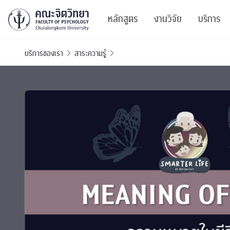
หลักสูตร
งานวิจัย
บริการ
บริการของเรา
สาระความรู้
ศูนย์และกลุ่มวิจั
สาระ
ทรัพยากรและสิ่ง
บริ
ปริญญาบัณฑิต
ผลงานตีพิมพ์
PSY
หลักสูตรปริญญาตรี
งานประชุมวิชาก
ศูนย
งานประชุมวิชากา
ศูนย
TICP 2023
Life
นิสิตปัจจุบัน
SSBW Activitie
CU 