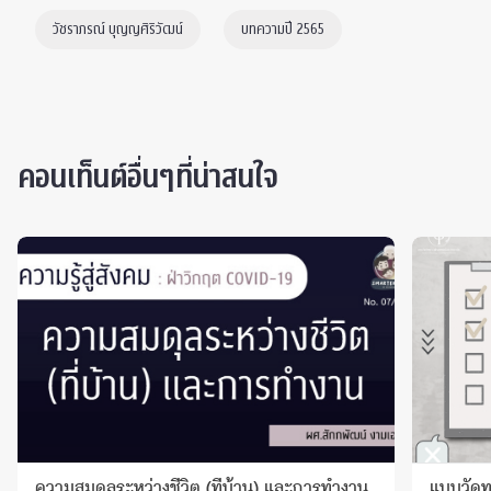
วัชราภรณ์ บุญญศิริวัฒน์
บทความปี 2565
คอนเท็นต์อื่นๆที่น่าสนใจ
ความสมดุลระหว่างชีวิต (ที่บ้าน) และการทำงาน
แบบวัดท