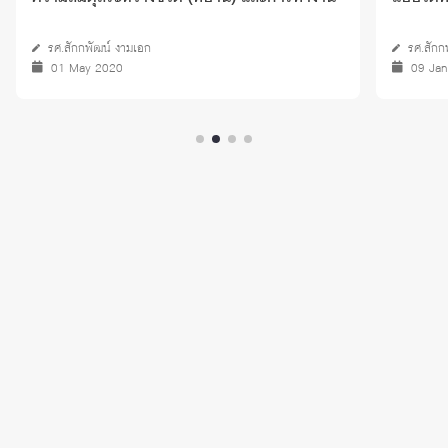
รศ.สักกพัฒน์ งามเอก
รศ.สักก
01 May 2020
09 Ja