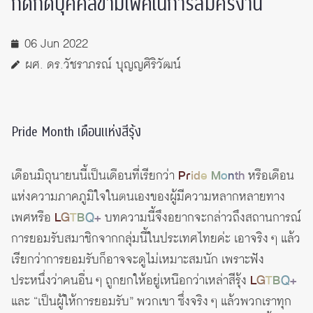
กีดกัดบุคคลข้ามเพศในการสมัครงาน
06 Jun 2022
ผศ. ดร.วัชราภรณ์ บุญญศิริวัฒน์
Pride Month เดือนแห่งสีรุ้ง
เดือนมิถุนายนนี้เป็นเดือนที่เรียกว่า
Pr
id
e
M
o
n
th
หรือเดือน
แห่งความภาคภูมิใจในตนเองของผู้มีความหลากหลายทาง
เพศหรือ
L
G
T
B
Q
+
บทความนี้จึงอยากจะกล่าวถึงสถานการณ์
การยอมรับสมาชิกจากกลุ่มนี้ในประเทศไทยค่ะ เอาจริง ๆ แล้ว
เรียกว่าการยอมรับก็อาจจะดูไม่เหมาะสมนัก เพราะฟัง
ประหนึ่งว่าคนอื่น ๆ ถูกยกให้อยู่เหนือกว่าเหล่าสีรุ้ง
L
G
T
B
Q
+
และ “เป็นผู้ให้การยอมรับ” พวกเขา ซึ่งจริง ๆ แล้วพวกเราทุก