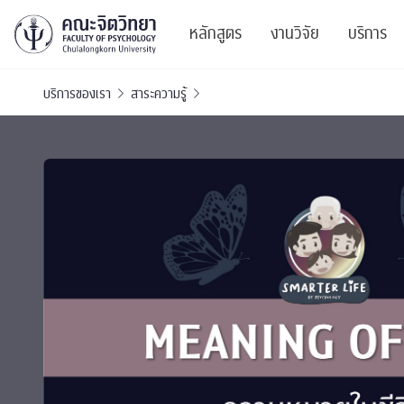
หลักสูตร
งานวิจัย
บริการ
บริการของเรา
สาระความรู้
ศูนย์และกลุ่มวิจั
สาระ
ทรัพยากรและสิ่ง
บริ
ปริญญาบัณฑิต
ผลงานตีพิมพ์
PSY
หลักสูตรปริญญาตรี
งานประชุมวิชาก
ศูนย
งานประชุมวิชากา
ศูนย
TICP 2023
Life
นิสิตปัจจุบัน
SSBW Activitie
CU 