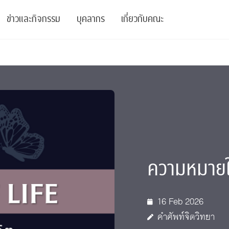
ข่าวและกิจกรรม
บุคลากร
เกี่ยวกับคณะ
ย
ความรู้
ข่าวทั้งหมด
คณาจารย์
พันธกิจ
สนับสนุน
การวิชาการ
ข่าวประชาสัมพันธ์
เจ้าหน้าที่
สมาคมนิสิตเก่า
บัณฑิตศึกษา
 Stats Clinic
เสวนาและบรรยายพิเศษ
นักวิจัยหลังปริญญาเอก
เชิดชูศิษย์เก่า
หลักสูตรปริญญาโทและ
ปริญญาเอก
าร
์สุขภาวะทางจิต
โครงการอบรม
ผู้บริหาร
บริจาค
ความหมายใน
รระดับนานาชาติ
์จิตวิทยาเพื่อประสิทธิภาพองค์กร
ตำแหน่งงาน
รายงานประจำปี
 Di
ติดต่อเรา
16 Feb 2026
s
Radio
Intranet
คำศัพท์จิตวิทยา