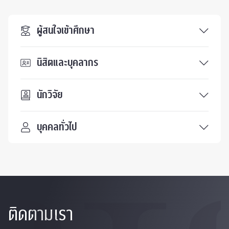
ผู้สนใจเข้าศึกษา
นิสิตและบุคลากร
นักวิจัย
บุคคลทั่วไป
ติดตามเรา