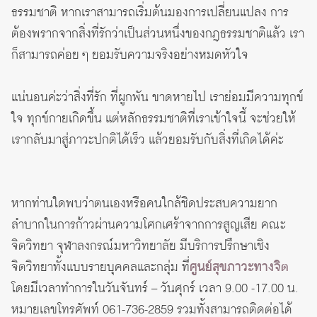
ธรรมชาติ หากเราสามารถเริ่มต้นมองการเปลี่ยนแปลง การ
ต้องพรากจากสิ่งที่รักว่าเป็นส่วนหนึ่งของกฎธรรมชาติแล้ว เรา
ก็สามารถค่อย ๆ ยอมรับความจริงอย่างหมดหัวใจ
แน่นอนค่ะว่าสิ่งที่รัก ที่ผูกพัน ขาดหายไป เราย่อมมีความทุกข์
ใจ ทุกข์กายเกิดขึ้น แต่หลักธรรมชาติที่เราเข้าใจนี้ จะช่วยให้
เรากลับมาสู่ภาวะปกติได้เร็ว แล้วยอมรับกับสิ่งที่เกิดได้ค่ะ
หากท่านใดพบว่าตนเองหรือคนใกล้ชิดประสบความยาก
ลำบากในการก้าวผ่านความโศกเศร้าจากการสูญเสีย คณะ
จิตวิทยา จุฬาลงกรณ์มหาวิทยาลัย มีบริการปรึกษาเชิง
จิตวิทยาทั้งแบบรายบุคคลและกลุ่ม ที่
ศูนย์สุขภาวะทางจิต
โดยมีเวลาทำการในวันจันทร์ – วันศุกร์ เวลา 9.00 -17.00 น.
หมายเลขโทรศัพท์ 061-736-2859 รวมทั้งสามารถติดต่อได้