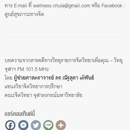
ทาง E-mail ที่ wellness.chula@gmail.com หรือ Facebook :
ศูนย์สุขภาวะทางจิต
บทความจากสารคดีทางวิทยุรายการจิตวิทยาเพื่อคุณ – วิทยุ
จุฬาฯ FM 101.5 MHz
โดย
ผู้ช่วยศาสตราจารย์ ดร.ณัฐสุดา เต้พันธ์
แขนงวิชาจิตวิทยาการปรึกษา
คณะจิตวิทยา จุฬาลงกรณ์มหาวิทยาลัย
แชร์คอนเท็นต์นี้