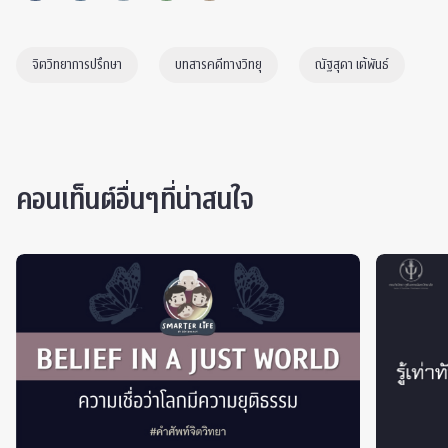
จิตวิทยาการปรึกษา
บทสารคดีทางวิทยุ
ณัฐสุดา เต้พันธ์
คอนเท็นต์อื่นๆที่น่าสนใจ