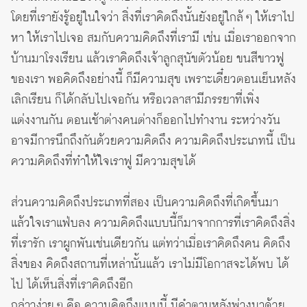
โดยที่เรายังรู้อยู่ในใจว่า สิ่งที่เราคิดถึงนั้นยังอยู่ใกล้ ๆ ให้เราไป
หา ให้เราไปเจอ สมกับความคิดถึงที่เรามี เช่น เมื่อเราออกจาก
บ้านมาโรงเรียน แล้วเราคิดถึงเจ้าลูกสุนัขตัวน้อย ขนสีขาวฟู
ของเรา พอคิดถึงอย่างนี้ ก็มีความสุข เพราะเดี๋ยวตอนเย็นหลัง
เลิกเรียน ก็ได้กลับไปเจอกัน หรือเวลาสามีภรรยาที่เพิ่ง
แต่งงานกัน ตอนเช้าต่างคนต่างก็ออกไปทำงาน ระหว่างวัน
อาจมีการนึกถึงกันด้วยความคิดถึง ความคิดถึงประเภทนี้ เป็น
ความคิดถึงที่ทำให้ใจเราฟู มีความสุขได้
ส่วนความคิดถึงประเภทที่สอง เป็นความคิดถึงที่เกิดขึ้นมา
แล้วใจเราแฟ่บลง ความคิดถึงแบบนี้ก็มาจากการที่เราคิดถึงสิ่ง
ที่เรารัก เราผูกพันเช่นเดียวกัน แต่ทว่าเมื่อเราคิดถึงคน คิดถึง
สิ่งของ คิดถึงสถานที่เหล่านั้นแล้ว เราไม่มีโอกาสจะได้พบ ได้
ไป ได้เห็นสิ่งที่เราคิดถึงอีก
กล่าวง่าย ๆ คือ ความคิดถึงแบบนี้ มีคำตามหลังพ่วงมาด้วย