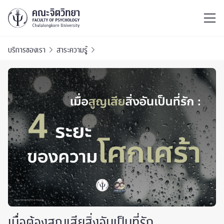
ไทย
EN
/
บริการของเรา
สาระความรู้
เมื่อต้องสูญเสียสิ่งอันเป็นที่รัก