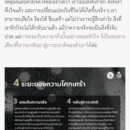
เหตุผลและด้วยจิตใจของเราได้ว่า เราไม่มีสิ่งที่เรารัก สิ่งที่เรา
พึงใจแล้ว และการเปลี่ยนแปลงในชีวิตได้เกิดขึ้นจริง ๆ เรา
สามารถเสียใจ ร้องไห้ ซึมเศร้า แต่ไม่ว่าเราจะรู้สึกเท่าไร สิ่งที่
เรารักก็จะไม่ได้กลับมาแล้ว แม้ว่าความจริงจะเป็นสิ่งที่เจ็บ
ปวด แต่
การยอมรับความจริงนั้นอย่างหมดหัวใจ ก็เป็นหนทาง
เดียวที่เราจะกลับมาสู่ภาวะปกติของตัวเราได้
ค่ะ