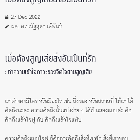
27 Dec 2022
ผศ. ดร.ณัฐสุดา เต้พันธ์
เมื่อต้องสูญเสียสิ่งอันเป็นที่รัก
: ทำความเข้าใจภาวะของจิตใจยามสูญเสีย
เราต่างคงมีใคร หรือมีอะไร เช่น สิ่งของ หรือสถานที่ ให้เราได้
คิดถึงนะคะ ความคิดถึงนั้นแบ่งง่าย ๆ ได้เป็นสองแบบค่ะ คือ
คิดถึงแล้วใจฟู กับ คิดถึงแล้วใจแฟ่บ
ความคิดถึงแบบใจฟู ก็คือการคิดถึงสิ่งที่เรารัก สิ่งที่เราชอบ