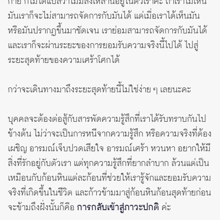
กาย ก็ไม่ได้แปลว่าไม่มีสิ่งเหล่านี้อยู่ในตัวเราค่ะ ถ้าเราไม่เห็น
มันเราก็จะไม่สามารถจัดการกับมันได้ แต่เมื่อเราได้เห็นมัน
หรือมันปรากฏขึ้นมาชัดเจน เราย่อมสามารถจัดการกับมันได้
และเราก็จะผ่านระยะของการยอมรับความจริงนี้ไปได้ ไปสู่
ระยะสุดท้ายของความเศร้าโศกได้
กว่าจะเดินทางมาถึงระยะสุดท้ายนี้ไม่ใช่ง่าย ๆ เลยนะคะ
บุคคลจะต้องต่อสู้กับสารพัดความรู้สึกที่เราได้รับทราบกันไป
ข้างต้น ไม่ว่าจะเป็นการหนีจากความรู้สึก หรือความจริงที่ต้อง
เผชิญ อารมณ์เจ็บปวดเสียใจ อารมณ์เศร้า หวนหา อยากให้มี
สิ่งที่รักอยู่กับตัวเรา แต่ทุกความรู้สึกที่ยากลำบาก ล้วนแต่เป็น
เหมือนกับก้อนหินแต่ละก้อนที่ช่วยให้เรารู้จักและยอมรับความ
จริงที่เกิดขึ้นในชีวิต และก้าวข้ามมาสู่ก้อนหินก้อนสุดท้ายก่อน
จะข้ามถึงฝั่งนั้นก็คือ
การกลับเข้าสู่ภาวะปกติ
ค่ะ