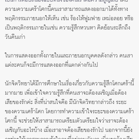
เป็นการตอบสนองแบบหนึ่งของคนเราต่อความสูญเสีย
โดย
ความความเศร้าโศกนี้คนเราสามารถแสดงออกมาได้ทั้งทาง
พฤติกรรมภายนอกให้เห็น เช่น ร้องไห้ฟูมฟาย เหม่อลอย หรือ
เป็นพฤติกรรมภายในเช่น ความรู้สึกหวนหา คิดย้อนระลึกถึง
วันคืนเก่า
ในการแสดงออกทั้งภายในและภายนอกบุคคลดังกล่าว คนเรา
แต่ละคนก็จะมีการแสดงออกที่แตกต่างกันไป
นักจิตวิทยาได้มีการศึกษาในเรื่องเกี่ยวกับความรู้สึกโศกเศร้านี้
มากมาย เพื่อเข้าใจความรู้สึกที่คนเราจะต้องเผชิญเมื่อต้อง
เสียของรักค่ะ สิ่งที่น่าสนใจคือ มีนักจิตวิทยากล่าวถึง ระยะ
ของความเศร้าโศก โดยการทำความเข้าใจระยะของความเศร้า
โศกนี้ จะช่วยให้เราสามารถเตรียมตัวเตรียมใจว่าเราจะต้อง
เผชิญกับอะไรบ้าง เมื่อเราอาจต้องเสียของรักไป นอกจากนี้ยัง