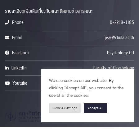
รายละเอียดเพิ่มเติมเกี่ยวกับคณะ ติดตามข่าวสารคณะ
Phone
0-2218-1185
Email
psy@chula.ac.th
Facebook
Psychology CU
LinkedIn
Faculty of Psychology
We use cookies on our website. By
Youtube
Psy Talk by Faculty of Psychology Chula
clicking “Accept All”, you consent to the
use of all the cookies.
Cookie Settings
Accept All
อาคารบรมราชชนนีศรีศตพรรษ ชั้น 7