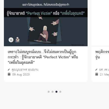
เพราะไม่สมบูรณ์แบบ...จึงไม่สมควรเป็นผู้ถูก
พฤติกรร
กระทำ : รู้จักมายาคติ “Perfect Victim” หรือ
รุ่น
“เหยื่อในอุดมคติ”
คุณบุณยาพร อนะมาน
ผศ. ดร.
09 Aug 2023
21 Ma