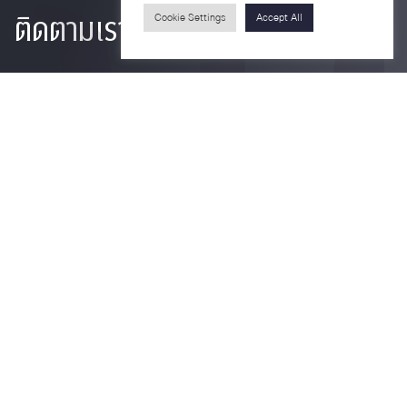
ติดตามเรา
Cookie Settings
Accept All
รายละเอียดเพิ่มเติมเกี่ยวกับคณะ ติดตามข่าวสารคณะ
Phone
0-2218-1185
Email
psy@chula.ac.th
Facebook
Psychology CU
LinkedIn
Faculty of Psychology
Youtube
Psy Talk by Faculty of Psychology Chula