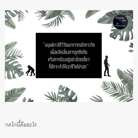
กลไกนี้คืออะไร…