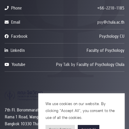
Phone
+66-2218-1185
Email
psy@chula.ac.th
Facebook
Psychology CU
LinkedIn
Faculty of Psychology
Youtube
Psy Talk by Faculty of Psychology Chula
We use cookies on our website. By
7th Fl. Borommaratchachonnanisisattaphat Bldg.
clicking “Accept All”, you consent to the
Rama 1 Road, Wangmai, Pathumwan
use of all the cookies.
Bangkok 10330 Thailand