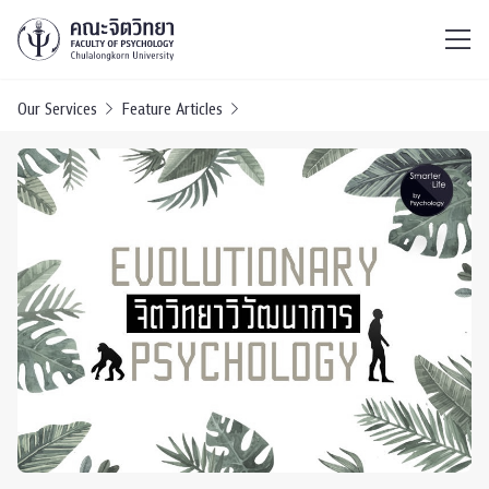
ไทย
EN
/
Our Services
Feature Articles