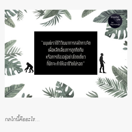
กลไกนี้คืออะไร…