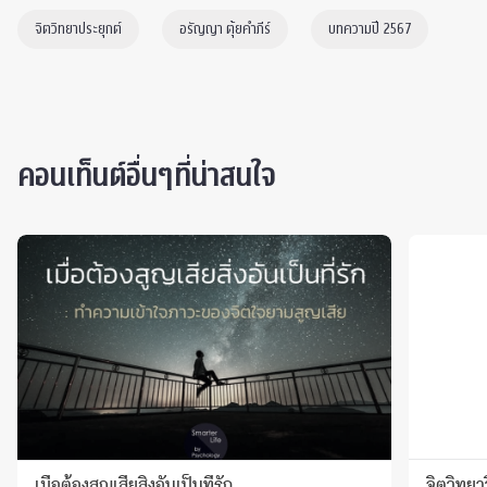
จิตวิทยาประยุกต์
อรัญญา ตุ้ยคำภีร์
บทความปี 2567
คอนเท็นต์อื่นๆที่น่าสนใจ
เมื่อต้องสูญเสียสิ่งอันเป็นที่รัก
จิตวิทยา