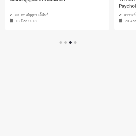
Psycho
ผศ. ดร.ณัฐสุดา เต้พันธ์
อาจารย์จ
16 Dec 2018
20 Ap