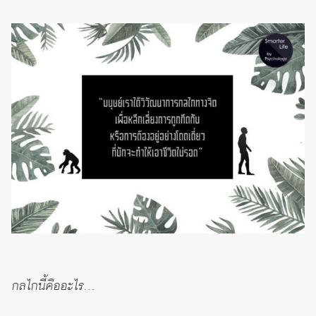
กลไกนี้คืออะไร…