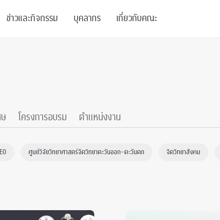
ข่าวและกิจกรรม
บุคลากร
เกี่ยวกับคณะ
ย
ความรู้
ข่าวทั้งหมด
คณาจารย์
พันธกิจ
สนับสนุน
การวิชาการ
ข่าวประชาสัมพันธ์
เจ้าหน้าที่
สมาคมนิสิตเก่า
บัณฑิตศึกษา
 Stats Clinic
เสวนาและบรรยายพิเศษ
นักวิจัยหลังปริญญาเอก
เชิดชูศิษย์เก่า
ศษ
โครงการอบรม
ตำแหน่งงาน
หลักสูตรปริญญาโทและ
ปริญญาเอก
าร
์สุขภาวะทางจิต
โครงการอบรม
ผู้บริหาร
บริจาค
CEO
ศูนย์วิจัยวิทยาศาสตร์จิตวิทยาตะวันออก-ตะวันตก
จิตวิทยาสังคม
รระดับนานาชาติ
์จิตวิทยาเพื่อประสิทธิภาพองค์กร
ตำแหน่งงาน
รายงานประจำปี
 Di
ติดต่อเรา
s
Radio
Intranet