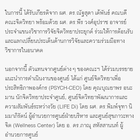
ในการนี้ ได้รับเกียรติจาก ผศ. ดร.ณัฐสุดา เต้พันธ์ คณบดี
คณะจิตวิทยา พร้อมด้วย ผศ. ดร.พีร วงศ์อุปราช อาจารย์
ประจำแขนงวิชาการวิจัยจิตวิทยาประยุกต์ ร่วมให้การต้อนรับ
และแลกเปลี่ยนประเด็นด้านการวิจัยและความร่วมมือทาง
วิชาการในอนาคต
นอกจากนี้ ตัวแทนจากศูนย์ต่าง ๆ ของคณะฯ ได้ร่วมบรรยาย
แนะนำการดำเนินงานของศูนย์ ได้แก่ ศูนย์จิตวิทยาเพื่อ
ประสิทธิภาพองค์กร (PSYCH-CEO) โดย คุณบุณยาพร อนะ
มาน นักจิตวิทยาประจำศูนย์, ศูนย์จิตวิทยาพัฒนาการและ
ความสัมพันธ์ระหว่างวัย (LIFE Di) โดย ผศ. ดร.พิมพ์จุฑา นิ
มมาภิรัตน์ ผู้อำนวยการศูนย์ฝ่ายบริหาร และศูนย์สุขภาวะทาง
จิต (Wellness Center) โดย อ. ดร.ภาณุ สหัสสานนท์ ผู้
อำนวยการศูนย์