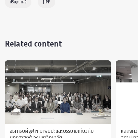
ปริญญาตรี
JIPP
Related content
อธิการบดีจุฬาฯ มาพบปะและบรรยายเกี่ยวกับ
แสดงควา
ยุทธศาสตร์ของมหาวิทยาลัย
สถาปนาส