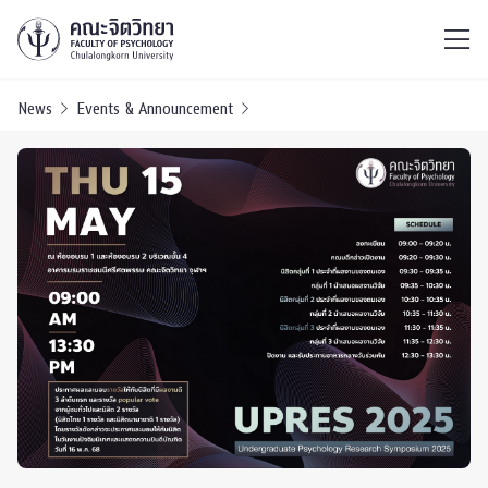
ไทย
EN
/
News
Events & Announcement