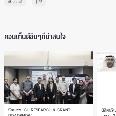
ปริญญาตรี
JIPP
คอนเท็นต์อื่นๆที่น่าสนใจ
นิสิตปริ
กิจกรรม CU RESEARCH & GRANT
รางวัล "
ROADSHOW