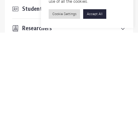
use of all the cookies.
Students & Staffs
Cookie Settings
Accept All
Researchers
Visitors
Contact Us
For more information please contact
Phone
+66-2218-1185