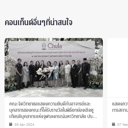
คอนเท็นต์อื่นๆที่น่าสนใจ
คณะจิตวิทยาขอแสดงความยินดีกับอาจารย์และ
แสดงความ
บุคลากรของคณะที่ได้รับรางวัลในพิธียกย่องเชิดชู
การสถาป
เกียรติบุคลากรแห่งจุฬาลงกรณ์มหาวิทยาลัย ประจำ
ปี 2567
03 Apr 2024
07 No