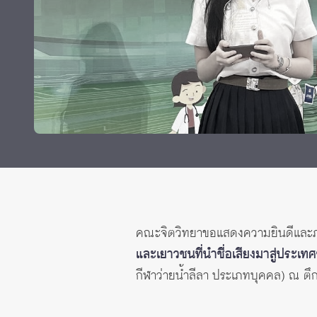
ทุนและรางวัล
คณะจิตวิทยาขอแสดงความยินดีและภ
และเยาวชนที่นำชื่อเสียงมาสู่ประเ
กีฬาว่ายน้ำลีลา ประเภทบุคคล) ณ ตึก