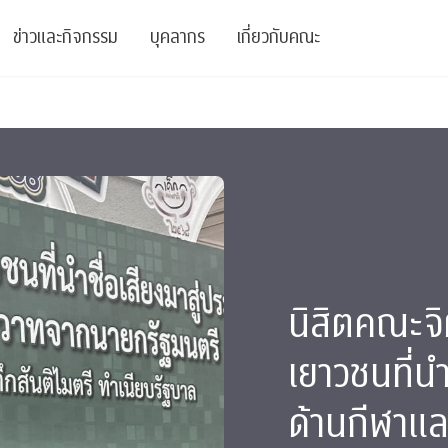
ข่าวและกิจกรรม
บุคลากร
เกี่ยวกับคณะ
ย
ความรู้
ข่าวทั้งหมด
คณาจารย์
พันธกิจ
สนับสนุน
การวิชาการ
ข่าวประชาสัมพันธ์
เจ้าหน้าที่
สมาคมนิสิตเก่า
บัณฑิตศึกษา
 Stats Clinic
เสวนาและบรรยายพิเศษ
นักวิจัยหลังปริญญาเอก
เชิดชูศิษย์เก่า
หลักสูตรปริญญาโทและ
ปริญญาเอก
าร
์สุขภาวะทางจิต
โครงการอบรม
ผู้บริหาร
บริจาค
นิสิตคณะจิ
รระดับนานาชาติ
์จิตวิทยาเพื่อประสิทธิภาพองค์กร
ตำแหน่งงาน
รายงานประจำปี
เยาวชนที่นำ
 Di
ติดต่อเรา
ด้านกีฬาแ
s
Radio
Intranet