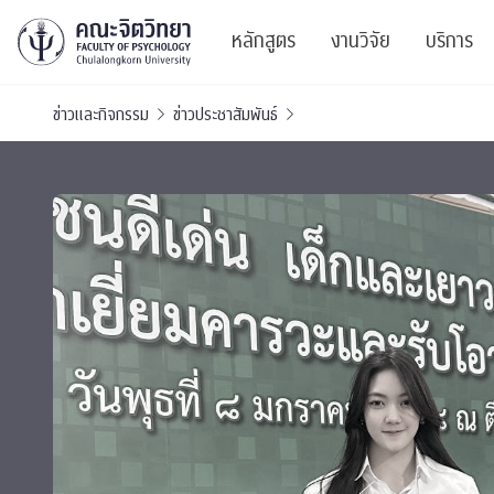
หลักสูตร
งานวิจัย
บริการ
ข่าวและกิจกรรม
ข่าวประชาสัมพันธ์
ศูนย์และกลุ่มวิจั
สาระ
ทรัพยากรและสิ่ง
บริ
ปริญญาบัณฑิต
ผลงานตีพิมพ์
PSY
หลักสูตรปริญญาตรี
งานประชุมวิชาก
ศูนย
งานประชุมวิชากา
ศูนย
TICP 2023
Life
นิสิตปัจจุบัน
SSBW Activitie
CU 