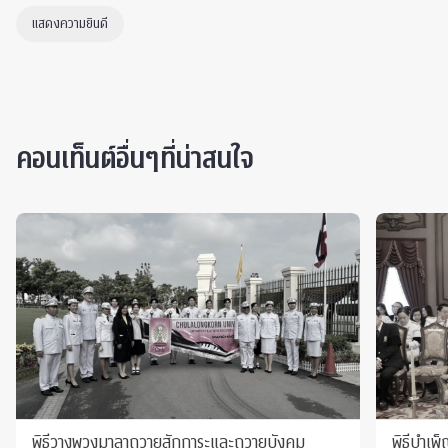
แสดงความยินดี
คอนเท็นต์อื่นๆที่น่าสนใจ
พิธีวางพวงมาลาถวายสักการะและถวายบังคม
พิธีบำเพ