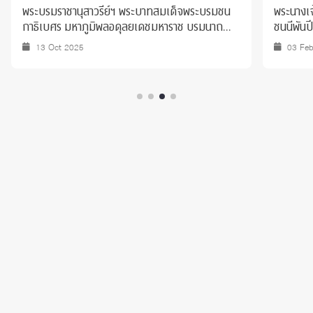
พระบรมราชานุสาวรีย์ฯ พระบาทสมเด็จพระบรมชน
พระนางเจ
กาธิเบศร มหาภูมิพลอดุลยเดชมหาราช บรมนาถ
ชนนีพันป
บพิตร
13 Oct 2025
03 Fe