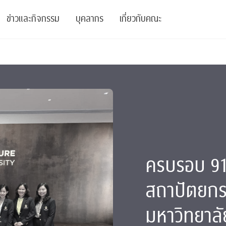
ข่าวและกิจกรรม
บุคลากร
เกี่ยวกับคณะ
ย
ความรู้
ข่าวทั้งหมด
คณาจารย์
พันธกิจ
สนับสนุน
การวิชาการ
ข่าวประชาสัมพันธ์
เจ้าหน้าที่
สมาคมนิสิตเก่า
บัณฑิตศึกษา
 Stats Clinic
เสวนาและบรรยายพิเศษ
นักวิจัยหลังปริญญาเอก
เชิดชูศิษย์เก่า
หลักสูตรปริญญาโทและ
ปริญญาเอก
าร
์สุขภาวะทางจิต
โครงการอบรม
ผู้บริหาร
บริจาค
ครบรอบ 91
รระดับนานาชาติ
์จิตวิทยาเพื่อประสิทธิภาพองค์กร
ตำแหน่งงาน
รายงานประจำปี
สถาปัตยกร
 Di
ติดต่อเรา
มหาวิทยาลั
s
Radio
Intranet