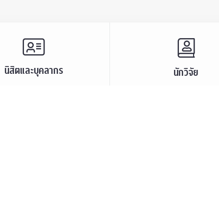
นิสิตและบุคลากร
นักวิจัย
และบรรยายพิเศษ
ศูนย์และกลุ่มวิจัย
ะชาสัมพันธ์
ทรัพยากรและสิ่งสนับสนุนก
นิสิตเก่า
เสวนาและบรรยายพิเศษ
กร
บุคลากร