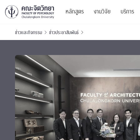
หลักสูตร
งานวิจัย
บริการ
ข่าวและกิจกรรม
ข่าวประชาสัมพันธ์
ศูนย์และกลุ่มวิจั
สาระ
ทรัพยากรและสิ่ง
บริ
ปริญญาบัณฑิต
ผลงานตีพิมพ์
PSY
หลักสูตรปริญญาตรี
งานประชุมวิชาก
ศูนย
งานประชุมวิชากา
ศูนย
TICP 2023
Life
นิสิตปัจจุบัน
SSBW Activitie
CU 