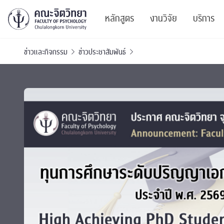
หลักสูตร
งานวิจัย
บริการ
ข่าวและกิจกรรม
ข่าวประชาสัมพันธ์
ศูนย์และกลุ่มวิจั
สาระ
ทรัพยากรและสิ่ง
บริ
ปริญญาบัณฑิต
ผลงานตีพิมพ์
PSY
หลักสูตรปริญญาตรี
งานประชุมวิชาก
ศูนย
งานประชุมวิชากา
ศูนย
TICP 2023
Life
นิสิตปัจจุบัน
SSBW Activitie
CU 