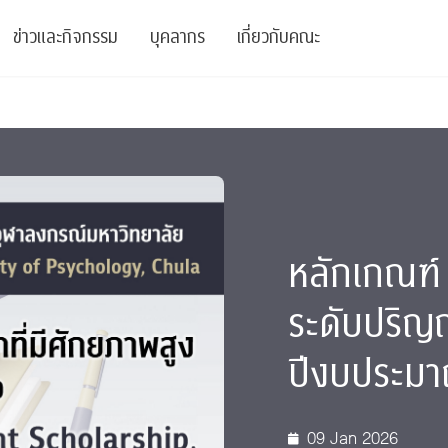
ข่าวและกิจกรรม
บุคลากร
เกี่ยวกับคณะ
ย
ความรู้
ข่าวทั้งหมด
คณาจารย์
พันธกิจ
สนับสนุน
การวิชาการ
ข่าวประชาสัมพันธ์
เจ้าหน้าที่
สมาคมนิสิตเก่า
บัณฑิตศึกษา
 Stats Clinic
เสวนาและบรรยายพิเศษ
นักวิจัยหลังปริญญาเอก
เชิดชูศิษย์เก่า
หลักสูตรปริญญาโทและ
หลักเกณฑ์ 
ปริญญาเอก
าร
์สุขภาวะทางจิต
โครงการอบรม
ผู้บริหาร
บริจาค
ระดับปริญญ
รระดับนานาชาติ
์จิตวิทยาเพื่อประสิทธิภาพองค์กร
ตำแหน่งงาน
รายงานประจำปี
ปีงบประมา
 Di
ติดต่อเรา
s
Radio
Intranet
09 Jan 2026