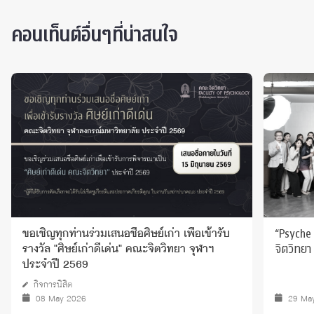
คอนเท็นต์อื่นๆที่น่าสนใจ
“Psyche
ขอเชิญทุกท่านร่วมเสนอชื่อศิษย์เก่า เพื่อเข้ารับ
จิตวิทยา
รางวัล "ศิษย์เก่าดีเด่น" คณะจิตวิทยา จุฬาฯ
ประจำปี 2569
กิจการนิสิต
08 May 2026
29 Ma