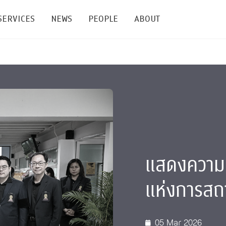
SERVICES
NEWS
PEOPLE
ABOUT
enters and Groups
Feature Articles
All News
Faculty
Our Mission
 Facilities
Academic Service
Events & Announcement
Staffs
Alumni
Graduate
ublications
PSY Stats Clinic
Lectures & Talks
Post-docs
เชิดชูศิษย์เก่า
Master's and PhD
e
Wellness Center
Workshops
Management
Giving
แสดงความย
nal Conference & Symposium
Psychological Center for Effective Organization
Jobs
Annual Reports
แห่งการสถ
Life Di
Contact Us
ties
CU Radio
Intranet
05 Mar 2026