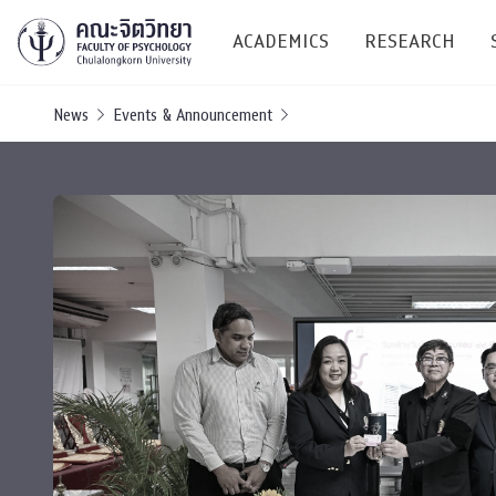
ACADEMICS
RESEARCH
News
Events & Announcement
Research C
Resources &
Undergraduate
Research P
Bachelor of Science
(B.Sc.)
Conferenc
Internatio
TICP 2023
Current Students
SSBW Activi