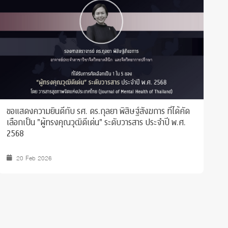
ขอแสดงความยินดีกับ รศ. ดร.กุลยา พิสิษฐ์สังฆการ ที่ได้คัด
ท
เลือกเป็น "ผู้ทรงคุณวุฒิดีเด่น" ระดับวารสาร ประจำปี พ.ศ.
ต
2568
20 Feb 2026