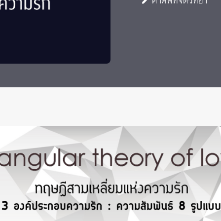
คำศัพท์จิตวิทยา