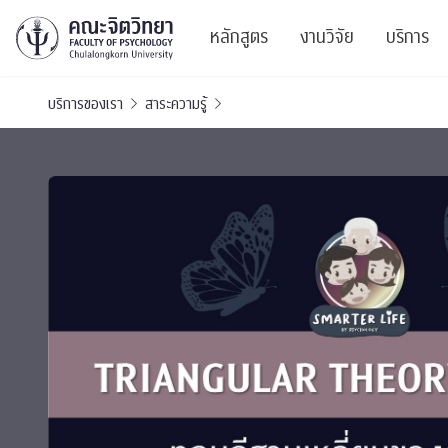
หลักสูตร
งานวิจัย
บริการ
บริการของเรา
สาระความรู้
ศูนย์และกลุ่มวิจั
สาระ
ทรัพยากรและสิ่ง
บริ
ปริญญาบัณฑิต
ผลงานตีพิมพ์
PSY
หลักสูตรปริญญาตรี
งานประชุมวิชาก
ศูนย
งานประชุมวิชากา
ศูนย
TICP 2023
Life
นิสิตปัจจุบัน
SSBW Activitie
CU 