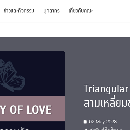
ข่าวและกิจกรรม
บุคลากร
เกี่ยวกับคณะ
ย
ความรู้
ข่าวทั้งหมด
คณาจารย์
พันธกิจ
สนับสนุน
การวิชาการ
ข่าวประชาสัมพันธ์
เจ้าหน้าที่
สมาคมนิสิตเก่า
บัณฑิตศึกษา
 Stats Clinic
เสวนาและบรรยายพิเศษ
นักวิจัยหลังปริญญาเอก
เชิดชูศิษย์เก่า
หลักสูตรปริญญาโทและ
ปริญญาเอก
าร
์สุขภาวะทางจิต
โครงการอบรม
ผู้บริหาร
บริจาค
Triangular
รระดับนานาชาติ
์จิตวิทยาเพื่อประสิทธิภาพองค์กร
ตำแหน่งงาน
รายงานประจำปี
สามเหลี่ย
 Di
ติดต่อเรา
02 May 2023
s
Radio
Intranet