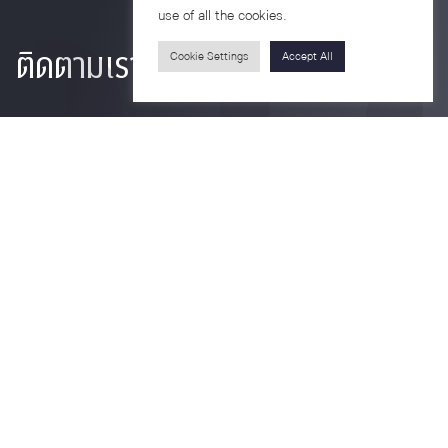
use of all the cookies.
ติดตามเรา
Cookie Settings
Accept All
รายละเอียดเพิ่มเติมเกี่ยวกับคณะ ติดตามข่าวสารคณะ
Phone
0-2218-1185
Email
psy@chula.ac.th
Facebook
Psychology CU
LinkedIn
Faculty of Psychology
Youtube
Psy Talk by Faculty of Psychology Chula