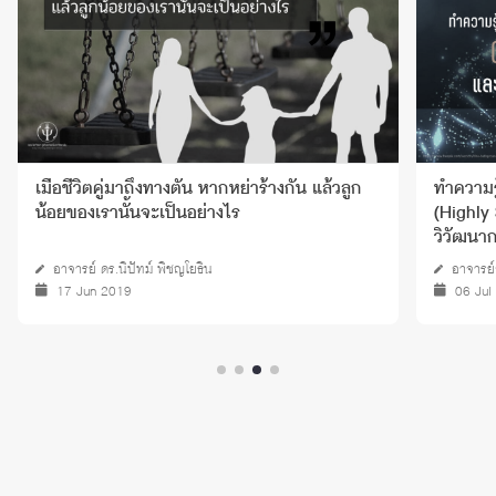
เมื่อชีวิตคู่มาถึงทางตัน หากหย่าร้างกัน แล้วลูก
ทำความรู
น้อยของเรานั้นจะเป็นอย่างไร
(Highly
วิวัฒนา
อาจารย์ ดร.นิปัทม์ พิชญโยธิน
อาจารย์
17 Jun 2019
06 Jul