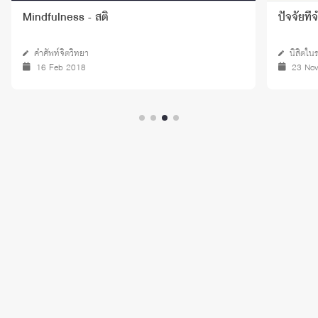
Mindfulness - สติ
ปัจจัยที
คำศัพท์จิตวิทยา
นิสิตใน
16 Feb 2018
23 No