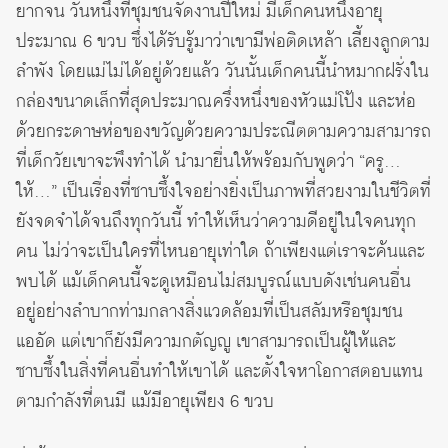
ยากจน วันหนึ่งที่ชุมชนจัดงานปีใหม่ มีเด็กคนหนึ่งอายุ
ประมาณ 6 ขวบ ซึ่งได้รับรู้มาว่าเขามีพ่อติดเหล้า เลี้ยงลูกตาม
ลำพัง โดยแม่ไม่ได้อยู่ด้วยแล้ว วันนั้นเด็กคนนี้นำหมากฝรั่งใน
กล่องขนาดเล็กที่สุดประมาณครึ่งหนึ่งของหัวแม่โป้ง และห่อ
ด้วยกระดาษห่อของขวัญด้วยความประณีตตามความสามารถ
ที่เด็กวัยเขาจะพึงทำได้ นำมายื่นให้พร้อมกับพูดว่า “ครู…
ให้…” เป็นเรื่องที่ซาบซึ้งใจอย่างยิ่งเป็นภาพที่สวยงามในชีวิตที่
ยังจดจำได้จนถึงทุกวันนี้ ทำให้เห็นว่าความดีอยู่ในใจคนทุก
คน ไม่ว่าจะเป็นใครที่ไหนอายุเท่าใด ถ้าเพียงแต่เราจะค้นและ
พบได้ แม้เด็กคนนี้จะดูเหมือนไม่สมบูรณ์แบบดังเช่นคนอื่น
อยู่อย่างลำบากท่ามกลางสิ่งแวดล้อมที่เป็นสลัมหรือชุมชน
แออัด แต่เขาก็ยังมีความกตัญญู เขาสามารถเป็นผู้ให้และ
ซาบซึ้งในสิ่งที่คนอื่นทำให้เขาได้ และตั้งใจหาโอกาสตอบแทน
ตามกำลังที่ตนมี แม้มีอายุเพียง 6 ขวบ