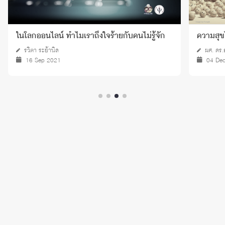
ในโลกออนไลน์ ทำไมเราถึงใจร้ายกับคนไม่รู้จัก
ความสุขไม
รวิตา ระย้านิล
ผศ. ดร.
16 Sep 2021
04 De