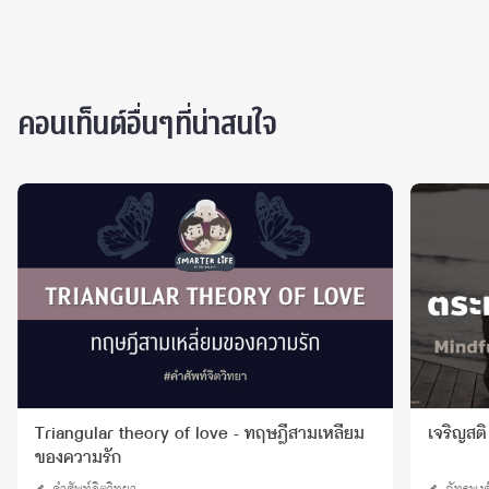
คอนเท็นต์อื่นๆที่น่าสนใจ
เจริญสติ ตระหนักรู้ความเจ็บปวด
อคติรังเ