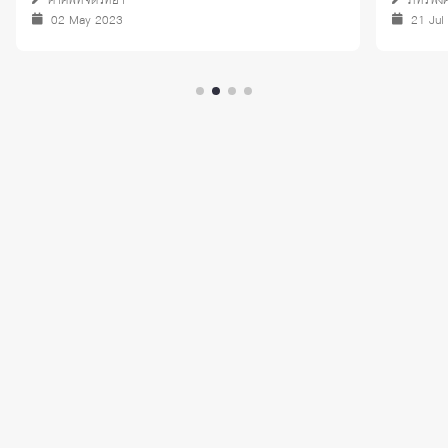
ภัทรพงศ์ สุทธิรัตน์
ผศ. ดร.
21 Jul 2025
21 Jul