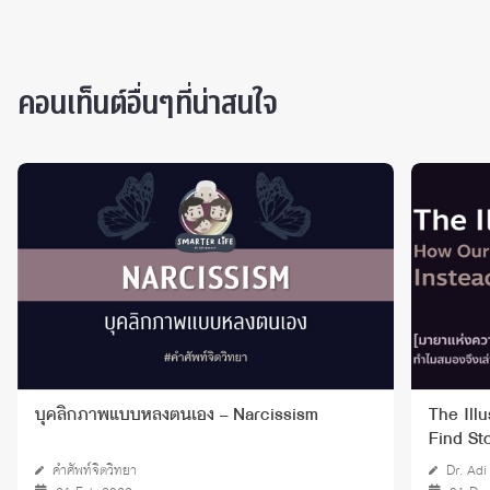
คอนเท็นต์อื่นๆที่น่าสนใจ
บุคลิกภาพแบบหลงตนเอง – Narcissism
The Ill
Find St
คำศัพท์จิตวิทยา
Dr. Adi