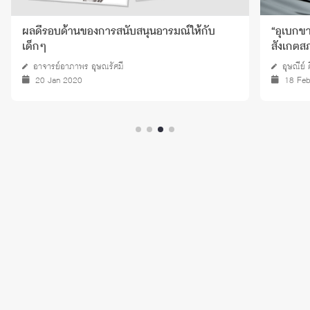
ผลดีรอบด้านของการสนับสนุนอารมณ์ให้กับ
“อุเบกข
เด็กๆ
สังเกตส
อาจารย์อาภาพร อุษณรัศมี
อุษณีย์ 
20 Jan 2020
18 Fe