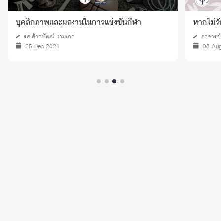
บุคลิกภาพและผลงานในการแข่งขันกีฬา
หากไม่รั
รศ.สักกพัฒน์ งามเอก
อาจารย์
25 Dec 2021
08 Au