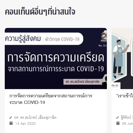
คอนเท็นต์อื่นๆที่น่าสนใจ
การจัดการความเครียดจากสถานการณ์การ
"เราเข้
ระบาด COVID-19
รศ. ดร.สมโภชน์ เอี่ยมสุภาษิต
ฐิติรัตน
14 Apr 2020
09 Ju