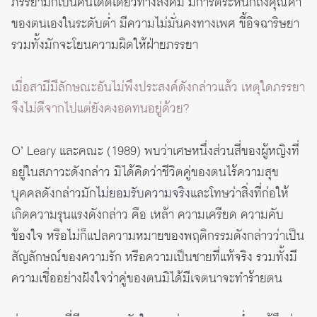
ภรรยามักเป็นคนโดดเดี่ยวทางสังคม มีการตระหนักถึงคุณค่า
ของตนเองในระดับต่ำ มีความไม่มั่นคงทางเพศ ขี้อิจฉาริษยา
รวมทั้งมักจะโยนความผิดให้ฝ่ายภรรยา
เมื่อสามีมีลักษณะอันไม่พึงประสงค์ดังกล่าวแล้ว เหตุใดภรรยา
จึงไม่ตีจากไปแต่ยังคงอดทนอยู่ด้วย?
O’ Leary และคณะ (1989) พบว่าเศษหนึ่งส่วนสี่ของผู้หญิงที่
อยู่ในสภาวะดังกล่าว มิได้คิดว่าชีวิตคู่ของตนไร้ความสุข
บุคคลดังกล่าวมัก
ไม่ยอมรับความจริง
และโทษว่าสิ่งที่ก่อให้
เกิดความรุนแรงดังกล่าว คือ เหล้า ความเครียด ความคับ
ข้องใจ หรือไม่ก็แปลความหมายของพฤติกรรมดังกล่าวว่าเป็น
สัญลักษณ์ของความรัก หรือความเป็นชายที่แท้จริง รวมทั้งมี
ความเชื่ออย่างฝังใจว่าคู่ของตนมิได้มีเจตนาจะทำร้ายตน